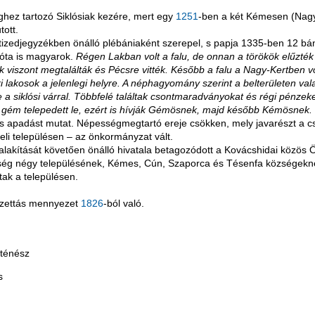
ghez tartozó Siklósiak kezére, mert egy
1251
-ben a két Kémesen (Nagy
tott.
tizedjegyzékben önálló plébániaként szerepel, s papja 1335-ben 12 báni 
azóta is magyarok.
Régen Lakban volt a falu, de onnan a törökök elűzté
 viszont megtalálták és Pécsre vitték. Később a falu a Nagy-Kertben vo
ri lakosok a jelenlegi helyre. A néphagyomány szerint a belterületen val
e a siklósi várral. Többfelé találtak csontmaradványokat és régi pénzeket
gém telepedett le, ezért is hívják Gémösnek, majd később Kémösnek.
os apadást mutat. Népességmegtartó ereje csökken, mely javarészt a 
li településen – az önkormányzat vált.
alakítását követően önálló hivatala betagozódott a Kovácshidai közös
yzőség négy településének, Kémes, Cún, Szaporca és Tésenfa községekne
tak a településen.
kazettás mennyezet
1826
-ból való.
rténész
s