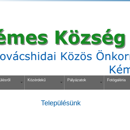
ülésről
Közérdekű
Pályázatok
Fotógaléria
Településünk