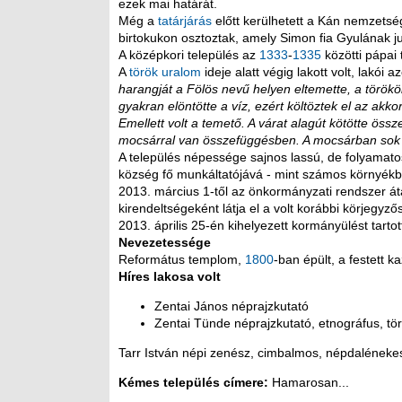
ezek mai határát.
Még a
tatárjárás
előtt kerülhetett a Kán nemzetsé
birtokukon osztoztak, amely Simon fia Gyulának ju
A középkori település az
1333
-
1335
közötti pápai 
A
török uralom
ideje alatt végig lakott volt, lakói 
harangját a Fölös nevű helyen eltemette, a törökök
gyakran elöntötte a víz, ezért költöztek el az akko
Emellett volt a temető. A várat alagút kötötte össz
mocsárral van összefüggésben. A mocsárban sok 
A település népessége sajnos lassú, de folyamat
község fő munkáltatójává - mint számos környékbe
2013. március 1-től az önkormányzati rendszer át
kirendeltségeként látja el a volt korábbi körjeg
2013. április 25-én kihelyezett kormányülést tartot
Nevezetessége
Református templom,
1800
-ban épült, a festett 
Híres lakosa volt
Zentai János néprajzkutató
Zentai Tünde néprajzkutató, etnográfus, tö
Tarr István népi zenész, cimbalmos, népdaléneke
Kémes település címere:
Hamarosan...