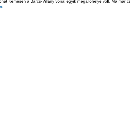
onat Kémesen a Barcs-Villány vonal egyik megállóhelye volt. Ma már c
hu