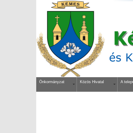
Önkormányzat
Közös Hivatal
A telep