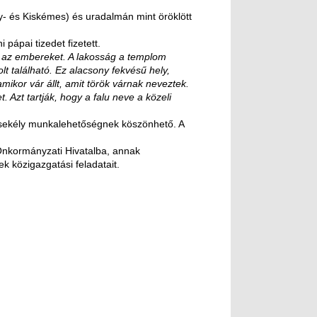
- és Kiskémes) és uradalmán mint öröklött
pápai tizedet fizetett.
k az embereket. A lakosság a templom
lt található. Ez alacsony fekvésű hely,
amikor vár állt, amit török várnak neveztek.
. Azt tartják, hogy a falu neve a közeli
csekély munkalehetőségnek köszönhető. A
 Önkormányzati Hivatalba, annak
k közigazgatási feladatait.