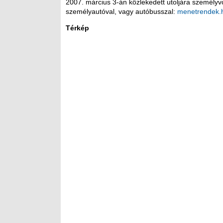
2007. március 3-án közlekedett utoljára személyv
személyautóval, vagy autóbusszal:
menetrendek.
Térkép