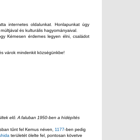
tta internetes oldalunkat. Honlapunkat úgy
múltjával és kulturális hagyományaival.
hogy Kémesen érdemes legyen élni, családot
és várok mindenkit községünkbe!
ltek elő. A faluban 1950-ben a hídépítés
rásban tűnt fel Kemus néven,
1177
-ben pedig
shida
területét ölelte fel, pontosan követve