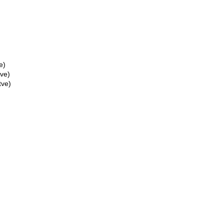
e)
ve)
tve)