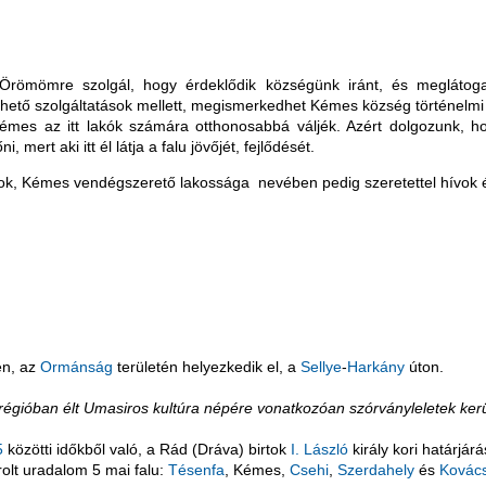
 Örömömre szolgál, hogy érdeklődik községünk iránt, és meglátoga
lelhető szolgáltatások mellett, megismerkedhet Kémes község történelmi 
émes az itt lakók számára otthonosabbá váljék. Azért dolgozunk, 
, mert aki itt él látja a falu jövőjét, fejlődését.
nok, Kémes vendégszerető lakossága nevében pedig szeretettel hívok 
en, az
Ormánság
területén helyezkedik el, a
Sellye
-
Harkány
úton.
égióban élt Umasiros kultúra népére vonatkozóan szórványleletek kerü
5
közötti időkből való, a Rád (Dráva) birtok
I. László
király kori határjá
rolt uradalom 5 mai falu:
Tésenfa
, Kémes,
Csehi
,
Szerdahely
és
Kovác