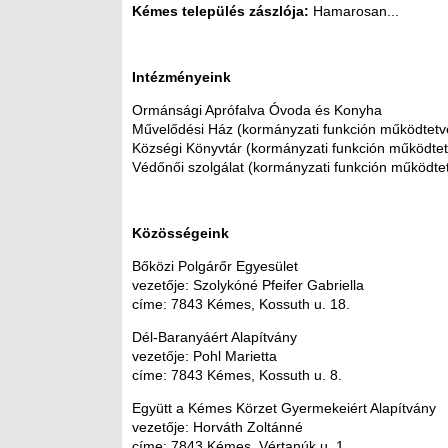
Kémes település zászlója:
Hamarosan...
Intézményeink
Ormánsági Aprófalva Óvoda és Konyha
Művelődési Ház (kormányzati funkción működtetv
Községi Könyvtár (kormányzati funkción működtet
Védőnői szolgálat (kormányzati funkción működte
Közösségeink
Bőközi Polgárőr Egyesület
vezetője: Szolykóné Pfeifer Gabriella
címe: 7843 Kémes, Kossuth u. 18.
Dél-Baranyáért Alapítvány
vezetője: Pohl Marietta
címe: 7843 Kémes, Kossuth u. 8.
Együtt a Kémes Körzet Gyermekeiért Alapítvány
vezetője: Horváth Zoltánné
címe: 7843 Kémes, Vértanúk u. 1.