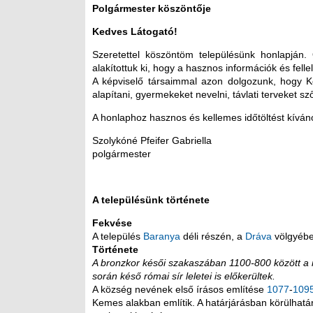
Polgármester köszöntője
Kedves Látogató!
Szeretettel köszöntöm településünk honlapján.
alakítottuk ki, hogy a hasznos információk és fel
A képviselő társaimmal azon dolgozunk, hogy K
alapítani, gyermekeket nevelni, távlati terveket szőni
A honlaphoz hasznos és kellemes időtöltést kívá
Szolykóné Pfeifer Gabriella
polgármester
A településünk története
Fekvése
A település
Baranya
déli részén, a
Dráva
völgyéb
Története
A bronzkor késői szakaszában 1100-800 között a r
során késő római sír leletei is előkerültek.
A község nevének első írásos említése
1077
-
109
Kemes alakban említik. A határjárásban körülhatá