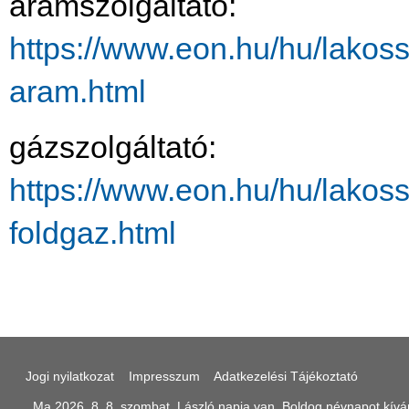
áramszolgáltató:
https://www.eon.hu/hu/lakos
aram.html
gázszolgáltató:
https://www.eon.hu/hu/lakos
foldgaz.html
Jogi nyilatkozat
Impresszum
Adatkezelési Tájékoztató
Ma 2026. 8. 8. szombat, László napja van. Boldog névnapot kívá