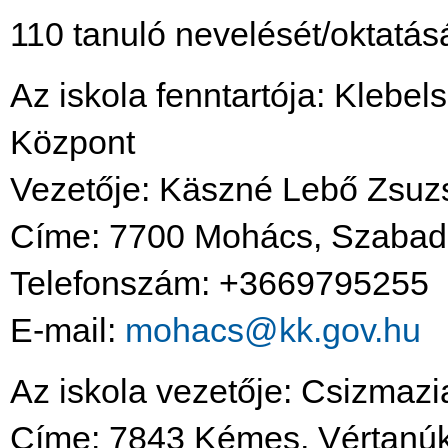
110 tanuló nevelését/oktatásá
Az iskola fenntartója: Klebe
Központ
Vezetője: Käszné Lebő Zsuzs
Címe: 7700 Mohács, Szabads
Telefonszám: +3669795255
E-mail:
mohacs@kk.gov.hu
Az iskola vezetője: Csizmazi
Címe: 7843 Kémes, Vértanúk 