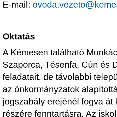
E-mail:
ovoda.vezeto@keme
Oktatás
A Kémesen található Munkácsy
Szaporca, Tésenfa, Cún és Dr
feladatait, de távolabbi telep
az önkormányzatok alapítottá
jogszabály erejénél fogva át 
részére fenntartásra. Az isko