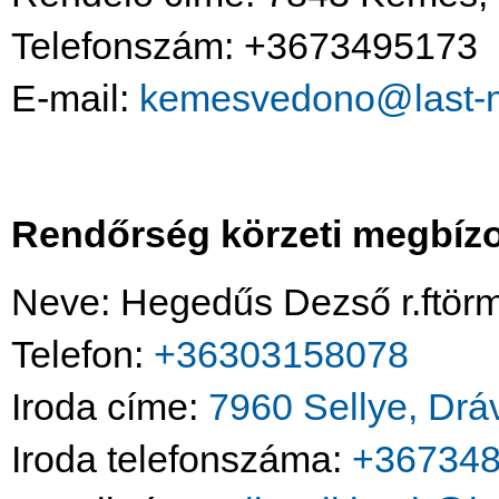
Telefonszám: +3673495173
E-mail:
kemesvedono@last-m
Rendőrség körzeti megbízo
Neve: Hegedűs Dezső r.ftörm
Telefon:
+36303158078
Iroda címe:
7960 Sellye, Dráv
Iroda telefonszáma:
+36734