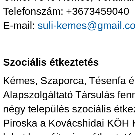
Telefonszám: +3673459040
E-mail:
suli-kemes@gmail.c
Szociális étkeztetés
Kémes, Szaporca, Tésenfa és
Alapszolgáltató Társulás fenn
négy település szociális étkez
Piroska a Kovácshidai KÖH K