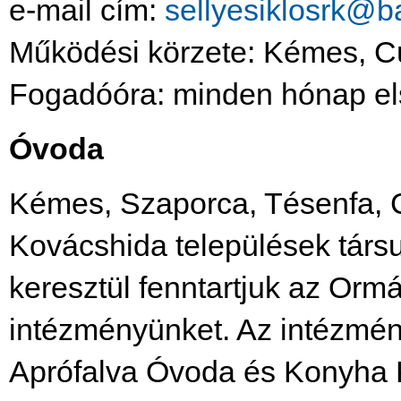
e-mail cím:
sellyesiklosrk@b
Működési körzete: Kémes, Cú
Fogadóóra: minden hónap els
Óvoda
Kémes, Szaporca, Tésenfa, C
Kovácshida települések társ
keresztül fenntartjuk az Or
intézményünket. Az intézmén
Aprófalva Óvoda és Konyha 