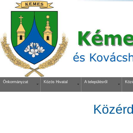
Önkormányzat
Közös Hivatal
A településről
Köz
Közérd