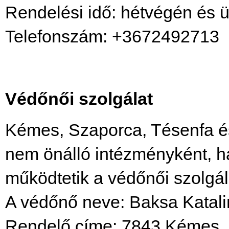
Rendelési idő: hétvégén és 
Telefonszám: +3672492713
Védőnői szolgálat
Kémes, Szaporca, Tésenfa é
nem önálló intézményként, h
működtetik a védőnői szolgál
A védőnő neve: Baksa Katali
Rendelő címe: 7843 Kémes, P