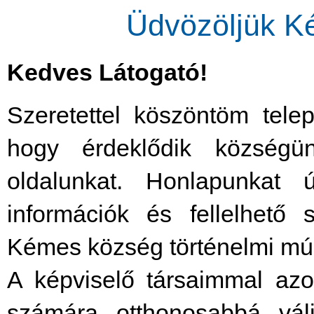
Üdvözöljük K
Kedves Látogató!
Szeretettel köszöntöm tele
hogy érdeklődik községün
oldalunkat. Honlapunkat 
információk és fellelhető 
Kémes község történelmi múlt
A képviselő társaimmal az
számára otthonosabbá vál