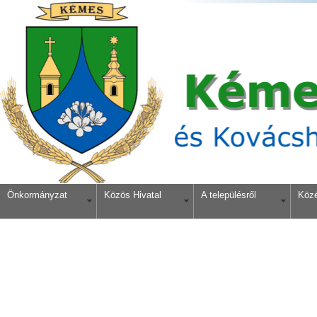
Önkormányzat
Közös Hivatal
A településről
Köz